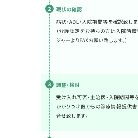
現状の確認
病状・
ADL
・入院期間等を確認致しま
（介護認定をお持ちの方は入院時情
ジャーより
FAX
お願い致します。）
調整・検討
受け入れ可否・主治医・入院期間等
かかりつけ医からの診療情報提供書
合せ致します。