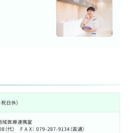
日・祝日休）
地域医療連携室
08（代） F A X： 079-287-9134（直通）