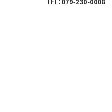
TEL：
079-230-0008