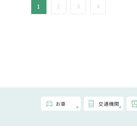
1
2
3
4
お車
交通機関